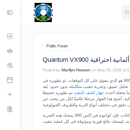
Sea
for:
Public Forum
ت ألمانية احترافية
Posted by
Marillyn Hewson
on May 26, 2025 at 
إذا كنت تبحث عن القمة في عالم أجهزة كشف الذهب، فإن جهاز كاشف الذهب والمعادن كوانتم في اكس 900 هو الذي يتفوق على كل التوقعات. تم تطويره في
قيب متكاملة بدون حدود. يُعد Quantum VX900 من شركة Vertex الألمانية واحدًا
 ما يجعله أحدث
جهاز كشف الذهب
تم تطويره خصيصًا
كية، أصبح هذا الجهاز مرجعًا عالميًا لكل من يبحث عن
إذا كنت تبحث عن جهاز كاشف ذهب يقدم لك رؤية بصرية واضحة تحت الأرض وتحليلاً شاملاً للتمعدنات والفراغات، فإن كوانتوم في إكس 900 يمنحك هذه التجربة