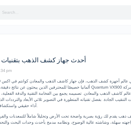
rch
Quantum VX900 أحدث جهاز كشف الذهب بتقنيا
5:34 pm
ألمانيا خصيصًا للمحترفين الذين يبحثون عن نتائج دقيقة، تحليل عميق، وتجربة تن
الم كاشف الذهب والمعادن. تصميمه يجمع بين الفخامة التقنية والدقة الفعلية،
التنقيب الجادة. بفضل تقنياته المتطورة في التصوير ثلاثي الأبعاد والترددات الذ
أداء حقيقي واستكشاف دقيق في مختلف أنواع التربة والظروف الجيولوجية.