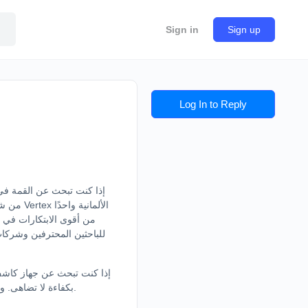
Sign in
Sign up
Log In to Reply
من أقوى الابتكارات في ع
للباحثين المحترفين وشركات 
بكفاءة لا تضاهى. واجهته سهلة، وشاشته عالية الوضوح، ونظامه مدمج بأحدث وحدات البحث والتحديد، ليمنحك نتائج فورية وموثوقة في كل عملية تنقيب.