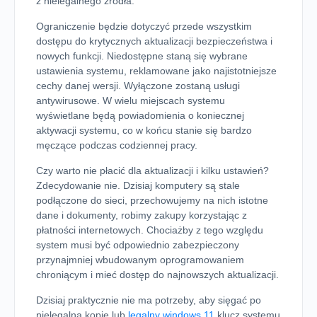
z nielegalnego źródła.
Ograniczenie będzie dotyczyć przede wszystkim
dostępu do krytycznych aktualizacji bezpieczeństwa i
nowych funkcji. Niedostępne staną się wybrane
ustawienia systemu, reklamowane jako najistotniejsze
cechy danej wersji. Wyłączone zostaną usługi
antywirusowe. W wielu miejscach systemu
wyświetlane będą powiadomienia o koniecznej
aktywacji systemu, co w końcu stanie się bardzo
męczące podczas codziennej pracy.
Czy warto nie płacić dla aktualizacji i kilku ustawień?
Zdecydowanie nie. Dzisiaj komputery są stale
podłączone do sieci, przechowujemy na nich istotne
dane i dokumenty, robimy zakupy korzystając z
płatności internetowych. Chociażby z tego względu
system musi być odpowiednio zabezpieczony
przynajmniej wbudowanym oprogramowaniem
chroniącym i mieć dostęp do najnowszych aktualizacji.
Dzisiaj praktycznie nie ma potrzeby, aby sięgać po
nielegalną kopię lub
legalny windows 11
klucz systemu