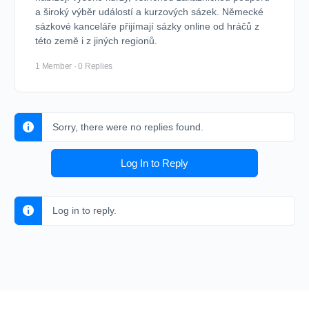
a široký výběr událostí a kurzových sázek. Německé
sázkové kanceláře přijímají sázky online od hráčů z
této země i z jiných regionů.
1 Member
·
0 Replies
Sorry, there were no replies found.
Log In to Reply
Log in to reply.