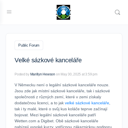
Public Forum
Velké sázkové kanceláře
Posted by
Marillyn Hewson
on May 30, 2025 at 3:59 pm
V Německu není o legální sázkové kanceláře nouze.
Jsou zde jak místní sázkové kanceláře, tak i sázkové
společnosti z různých zemí, které v zemi získaly
dodatečnou licenci, a to jak
velké sázkové kanceláře
,
tak i ty malé, které o svůj kus koláče teprve začínají
bojovat. Mezi legální sázkové kanceláře patří
Wetten.com a Digibet. Obě sázkové kanceláře
nabízejí vysoké kurzy, vstřícnou zákaznickou podporu